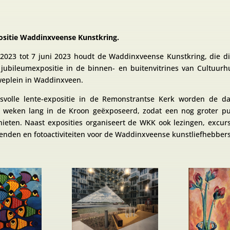
ositie Waddinxveense Kunstkring.
 2023 tot 7 juni 2023 houdt de Waddinxveense Kunstkring, die dit
 jubileumexpositie in de binnen- en buitenvitrines van Cultuur
weplein in Waddinxveen.
svolle lente-expositie in de Remonstrantse Kerk worden de d
weken lang in de Kroon geëxposeerd, zodat een nog groter pu
ieten. Naast exposities organiseert de WKK ook lezingen, excursi
enden en fotoactiviteiten voor de Waddinxveense kunstliefhebbers