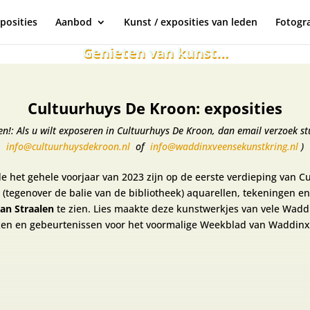
posities
Aanbod
Kunst / exposities van leden
Fotogra
Genieten van kunst…
Cultuurhuys De Kroon: exposities
en!: Als u wilt exposeren in Cultuurhuys De Kroon, dan email verzoek s
info@cultuurhuysdekroon.nl
of
info@waddinxveensekunstkring.nl
)
 het gehele voorjaar van 2023 zijn op de eerste verdieping van C
 (tegenover de balie van de bibliotheek) aquarellen, tekeningen en
van Straalen
te zien. Lies maakte deze kunstwerkjes van vele Wad
ken en gebeurtenissen voor het voormalige Weekblad van Waddinx