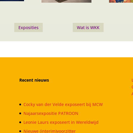
Exposities
Wat is WKK
Recent nieuws
Cocky van der Velde exposeert bij MCW
Najaarsexpositie PATROON
Leonie Laurs exposeert in Wereldwijd
Nieuwe (interim)voorzitter