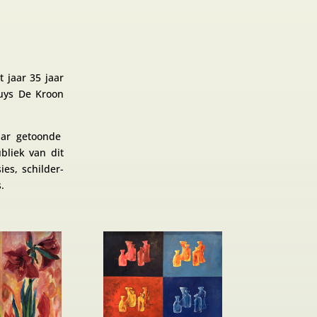
 jaar 35 jaar
huys De Kroon
aar getoonde
bliek van dit
es, schilder-
.