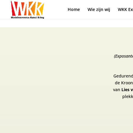
Home
Wie zijn wij
WKK Ex
(Exposant
Gedurende
de Kroon
van
Lies 
plek