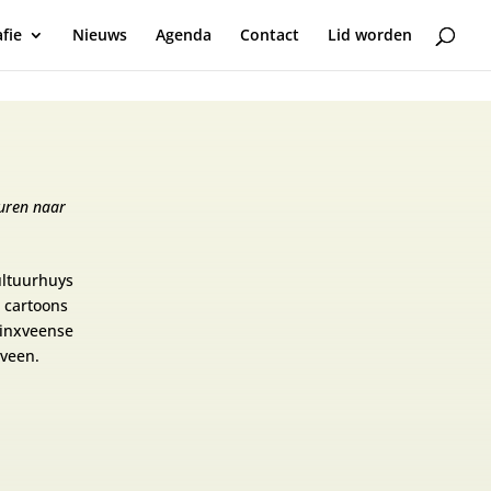
fie
Nieuws
Agenda
Contact
Lid worden
turen naar
ultuurhuys
 cartoons
dinxveense
veen.