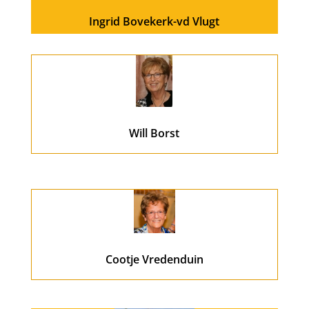
Ingrid Bovekerk-vd Vlugt
Will Borst
Cootje Vredenduin