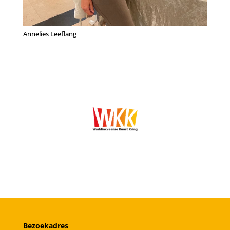
Annelies Leeflang
Bezoekadres