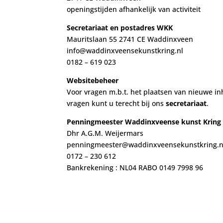
openingstijden afhankelijk van activiteit
Secretariaat en postadres WKK
Mauritslaan 55 2741 CE Waddinxveen
info@waddinxveensekunstkring.nl
0182 – 619 023
Websitebeheer
Voor vragen m.b.t. het plaatsen van nieuwe i
vragen kunt u terecht bij ons
secretariaat
.
Penningmeester Waddinxveense kunst Kring
Dhr A.G.M. Weijermars
penningmeester@waddinxveensekunstkring.n
0172 – 230 612
Bankrekening : NL04 RABO 0149 7998 96