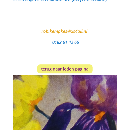
rob.kempkes@xs4all.nl
0182 61 42 66
terug naar leden pagina