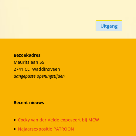
Uitgang
Bezoekadres
Mauritslaan 55
2741 CE Waddinxveen
aangepaste openingstijden
Recent nieuws
Cocky van der Velde exposeert bij MCW
Najaarsexpositie PATROON