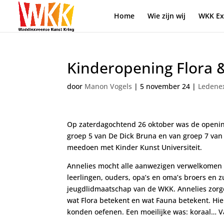
Home
Wie zijn wij
WKK Ex
Kinderopening Flora 
door
Manon Vogels
|
5 november 24
|
Ledenex
Op zaterdagochtend 26 oktober was de opening
groep 5 van De Dick Bruna en van groep 7 v
meedoen met Kinder Kunst Universiteit.
Annelies mocht alle aanwezigen verwelkomen o
leerlingen, ouders, opa’s en oma’s broers en 
jeugdlidmaatschap van de WKK. Annelies zorg
wat Flora betekent en wat Fauna betekent. Hi
konden oefenen.
Een moeilijke was: koraal… V