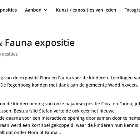
posities
Aanbod
Kunst / exposities van leden
Fotogra
& Fauna expositie
posities
 van de expositie Flora en Fauna voor de kinderen.
Leerlingen va
an De Regenboog konden met dank aan de gemeente Waddinxveen,
p de kinderopening van onze najaarsexpositie Flora en Fauna; juf
zussen.
Bestuurslid Stefan vertelde ook over het nieuwe
de daarna v
oor een interactieve opening door samen door te nem
eraan werd een kort spel gekoppeld, waar de kinderen hun kennis
alt dat onder Flora of Fauna…