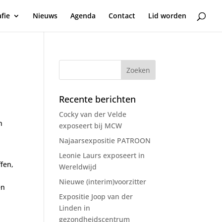
fie
Nieuws
Agenda
Contact
Lid worden
Recente berichten
Cocky van der Velde
n
exposeert bij MCW
Najaarsexpositie PATROON
Leonie Laurs exposeert in
fen,
Wereldwijd
Nieuwe (interim)voorzitter
en
Expositie Joop van der
Linden in
gezondheidscentrum