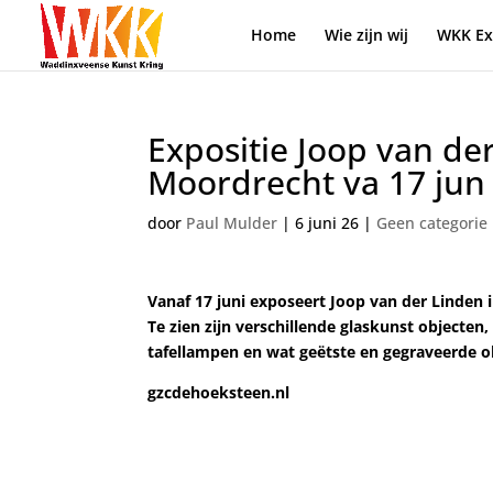
Home
Wie zijn wij
WKK Ex
Expositie Joop van d
Moordrecht va 17 jun 
door
Paul Mulder
|
6 juni 26
|
Geen categorie
Vanaf 17 juni exposeert Joop van der Linde
Te zien zijn verschillende glaskunst objecte
tafellampen en wat geëtste en gegraveerde ob
gzcdehoeksteen.nl